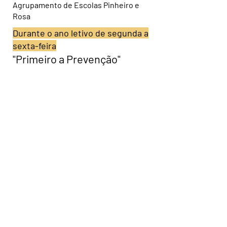
Agrupamento de Escolas Pinheiro e
Rosa
Durante o ano letivo de segunda a
sexta-feira
"Primeiro a Prevenção"
A Academia Blue Seagull criou o
programa Academia nas
Escolas:
"Primeiro a Prevenção" -
para
promover a prevenção do afogamento
e a segurança aquática entre os
alunos do ensino básico.
O programa é realizado ao longo do
ano letivo, por meio de AECs e
palestras pontuais, e inclui
capacitação física, mental e técnica
para prevenção de afogamentos,